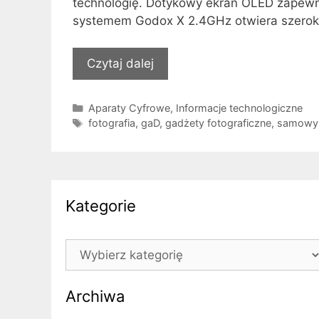
technologię. Dotykowy ekran OLED zapewni
systemem Godox X 2.4GHz otwiera szeroki
Czytaj dalej
Kategorie
Aparaty Cyfrowe
,
Informacje technologiczne
Tagi
fotografia
,
gaD
,
gadżety fotograficzne
,
samowy
Kategorie
Kategorie
Archiwa