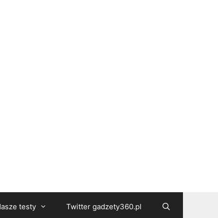
asze testy
Twitter gadzety360.pl