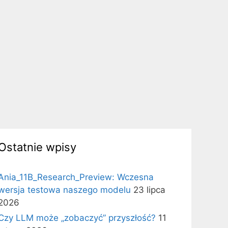
Ostatnie wpisy
Ania_11B_Research_Preview: Wczesna
wersja testowa naszego modelu
23 lipca
2026
Czy LLM może „zobaczyć” przyszłość?
11