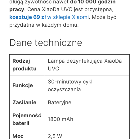
długą żywotność nawet
do 10 000 godzin
pracy
. Cena XiaoDa UVC jest przystępna,
kosztuje 69 zł
w sklepie Xiaomi
. Może być
przydatna w każdym domu.
Dane techniczne
Rodzaj
Lampa dezynfekująca XiaoDa
produktu
UVC
30-minutowy cykl
Funkcje
oczyszczania
Zasilanie
Bateryjne
Pojemność
1800 mAh
baterii
Moc
2,5 W