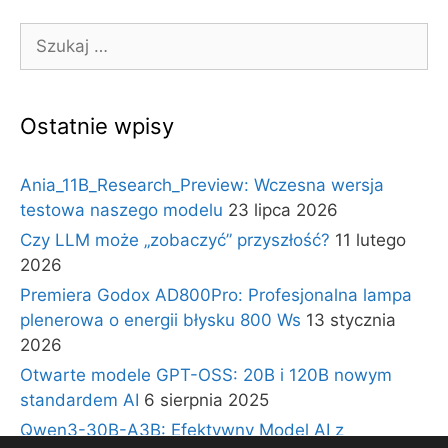
Szukaj:
Ostatnie wpisy
Ania_11B_Research_Preview: Wczesna wersja
testowa naszego modelu
23 lipca 2026
Czy LLM może „zobaczyć” przyszłość?
11 lutego
2026
Premiera Godox AD800Pro: Profesjonalna lampa
plenerowa o energii błysku 800 Ws
13 stycznia
2026
Otwarte modele GPT-OSS: 20B i 120B nowym
standardem AI
6 sierpnia 2025
Qwen3-30B-A3B: Efektywny Model AI z