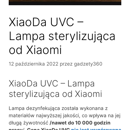
XiaoDa UVC –
Lampa sterylizująca
od Xiaomi
12 października 2022
przez
gadzety360
XiaoDa UVC – Lampa
sterylizująca od Xiaomi
Lampa dezynfekująca została wykonana z
materiałów najwyższej jakości, co wpływa na jej
długą żywotność
/nawet do 10 000 godzin
pracy
/.
Cena XiaoDa UVC
nie jest wygórowana