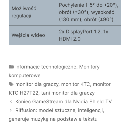
Pochylenie (-5° do +20°),
Możliwość
obrót (±30°), wysokość
regulacji
(130 mm), obrót (±90°)
2x DisplayPort 1.2, 1x
Wejścia wideo
HDMI 2.0
Kategorie
Informacje technologiczne
,
Monitory
komputerowe
Tagi
monitor dla graczy
,
monitor KTC
,
monitor
KTC H27T22
,
tani monitor dla graczy
Koniec GameStream dla Nvidia Shield TV
Riffusion: model sztucznej inteligencji,
generuje muzykę na podstawie tekstu