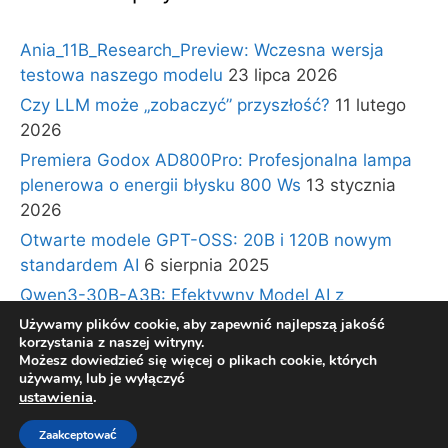
Ania_11B_Research_Preview: Wczesna wersja
testowa naszego modelu
23 lipca 2026
Czy LLM może „zobaczyć” przyszłość?
11 lutego
2026
Premiera Godox AD800Pro: Profesjonalna lampa
plenerowa o energii błysku 800 Ws
13 stycznia
2026
Otwarte modele GPT-OSS: 20B i 120B nowym
standardem AI
6 sierpnia 2025
Qwen3-30B-A3B: Efektywny Model AI z
Architekturą Ekspertów i Długim Kontekstem
30
Używamy plików cookie, aby zapewnić najlepszą jakość
korzystania z naszej witryny.
lipca 2025
Możesz dowiedzieć się więcej o plikach cookie, których
używamy, lub je wyłączyć
ustawienia
.
© 2026 BLOG TECHNOLOGICZNY Gadzety360.pl
•
Zaakceptować
Zbudowany z
GeneratePress