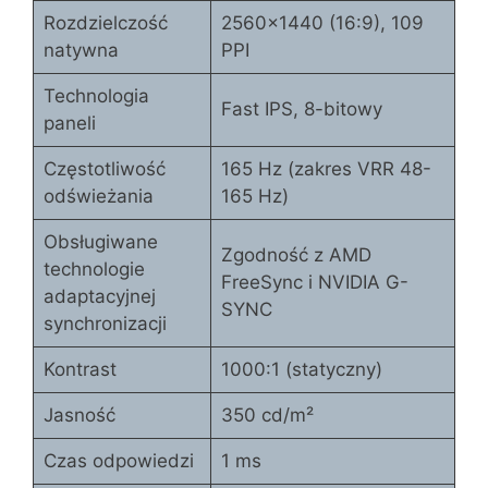
Rozdzielczość
2560×1440 (16:9), 109
natywna
PPI
Technologia
Fast IPS, 8-bitowy
paneli
Częstotliwość
165 Hz (zakres VRR 48-
odświeżania
165 Hz)
Obsługiwane
Zgodność z AMD
technologie
FreeSync i NVIDIA G-
adaptacyjnej
SYNC
synchronizacji
Kontrast
1000:1 (statyczny)
Jasność
350 cd/m²
Czas odpowiedzi
1 ms