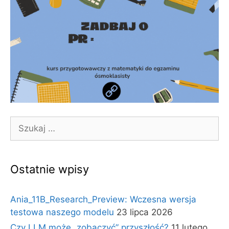
Szukaj:
Ostatnie wpisy
Ania_11B_Research_Preview: Wczesna wersja
testowa naszego modelu
23 lipca 2026
Czy LLM może „zobaczyć” przyszłość?
11 lutego