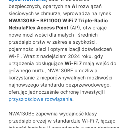
bezpiecznych, opartych na
AI
rozwiązań
sieciowych w chmurze, wprowadza na rynek
NWA130BE – BE11000 WiFi 7 Triple-Radio
NebulaFlex Access Point
(AP), otwierając
nowe możliwości dla małych i średnich
przedsiębiorstw w zakresie szybkości,
pojemności sieci i optymalizacji doświadczeń
Wi-Fi. Wraz z nadejściem 2024 roku, gdy
urządzenia obsługujące
Wi-Fi 7
mają wejść do
głównego nurtu, NWA130BE umożliwia
korzystanie z nieporównywalnych możliwości
najnowszego standardu bezprzewodowego,
oferując jednocześnie ochronę inwestycji i
przyszłościowe rozwiązania
.
NWA130BE zapewnia wydajność klasy
przedsiębiorczej w standardzie Wi-Fi 7, łącząc
łatwość instalacji i zarządzania z ceną dostępną