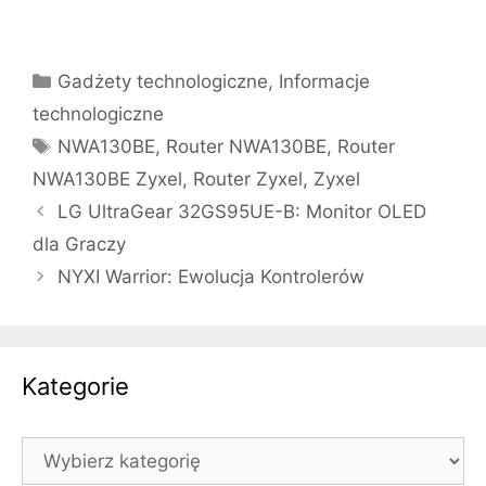
Kategorie
Gadżety technologiczne
,
Informacje
technologiczne
Tagi
NWA130BE
,
Router NWA130BE
,
Router
NWA130BE Zyxel
,
Router Zyxel
,
Zyxel
LG UltraGear 32GS95UE-B: Monitor OLED
dla Graczy
NYXI Warrior: Ewolucja Kontrolerów
Kategorie
Kategorie