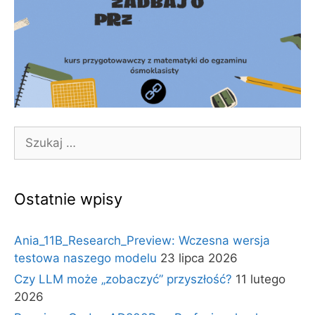
Szukaj:
Ostatnie wpisy
Ania_11B_Research_Preview: Wczesna wersja
testowa naszego modelu
23 lipca 2026
Czy LLM może „zobaczyć” przyszłość?
11 lutego
2026