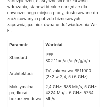
zabezpieczeń, elastyczności oraz łatwości
wdrażania, stanowi idealne narzędzie dla
nowoczesnego miejsca pracy, dostosowane do
zróżnicowanych potrzeb biznesowych i
zapewniające niezrównane doświadczenia Wi-
Fi.
Parametr
Wartość
IEEE
Standard
802.11be/ax/ac/n/g/b/a
Trójzakresowa BE11000
Architektura
(2×2 w 2,4, 5 i 6 GHz)
Maksymalna
2,4 GHz: 688 Mb/s, 5 GHz:
prędkość
4324 Mb/s, 6 GHz: 5764
bezprzewodowa
Mb/s