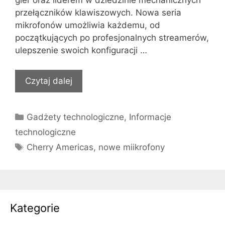
gier oraz liderem w dziedzinie mechanicznych
przełączników klawiszowych. Nowa seria
mikrofonów umożliwia każdemu, od
początkujących po profesjonalnych streamerów,
ulepszenie swoich konfiguracji …
Czytaj dalej
Kategorie
Gadżety technologiczne
,
Informacje
technologiczne
Tagi
Cherry Americas
,
nowe miikrofony
Kategorie