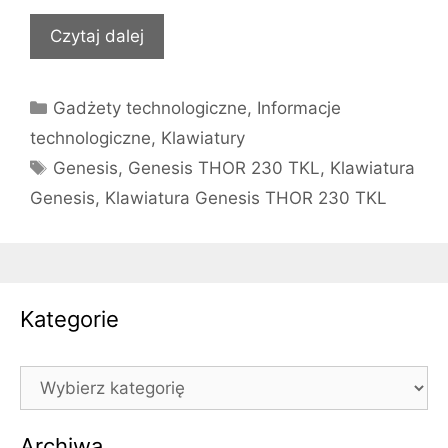
Czytaj dalej
Kategorie
Gadżety technologiczne
,
Informacje
technologiczne
,
Klawiatury
Tagi
Genesis
,
Genesis THOR 230 TKL
,
Klawiatura
Genesis
,
Klawiatura Genesis THOR 230 TKL
Kategorie
Kategorie
Archiwa