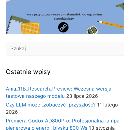
Szukaj:
Ostatnie wpisy
Ania_11B_Research_Preview: Wczesna wersja
testowa naszego modelu
23 lipca 2026
Czy LLM może „zobaczyć” przyszłość?
11 lutego
2026
Premiera Godox AD800Pro: Profesjonalna lampa
plenerowa o energii błysku 800 Ws
13 stycznia