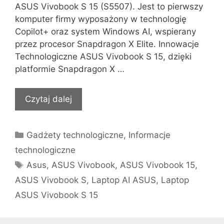
ASUS Vivobook S 15 (S5507). Jest to pierwszy
komputer firmy wyposażony w technologię
Copilot+ oraz system Windows AI, wspierany
przez procesor Snapdragon X Elite. Innowacje
Technologiczne ASUS Vivobook S 15, dzięki
platformie Snapdragon X …
Czytaj dalej
Kategorie
Gadżety technologiczne
,
Informacje
technologiczne
Tagi
Asus
,
ASUS Vivobook
,
ASUS Vivobook 15
,
ASUS Vivobook S
,
Laptop AI ASUS
,
Laptop
ASUS Vivobook S 15