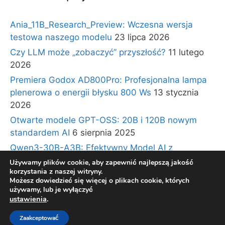
Ania_11B_Research_Preview: Wczesna wersja
testowa naszego modelu
23 lipca 2026
Czy LLM może „zobaczyć” przyszłość?
11 lutego
2026
Premiera Godox AD800Pro: Profesjonalna lampa
plenerowa o energii błysku 800 Ws
13 stycznia
2026
Otwarte modele GPT-OSS: 20B i 120B nowym
standardem AI
6 sierpnia 2025
Qwen3-30B-A3B: Efektywny Model AI z
Architekturą Ekspertów i Długim Kontekstem
30
Używamy plików cookie, aby zapewnić najlepszą jakość
korzystania z naszej witryny.
lipca 2025
Możesz dowiedzieć się więcej o plikach cookie, których
używamy, lub je wyłączyć
ustawienia
.
© 2026 BLOG TECHNOLOGICZNY Gadzety360.pl
•
Zaakceptować
Zbudowany z
GeneratePress