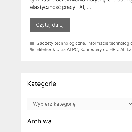
elastyczność pracy i AI, …
Czytaj dalej
Kategorie
Gadżety technologiczne
,
Informacje technologi
Tagi
EliteBook Ultra AI PC
,
Komputery od HP z AI
,
La
Kategorie
Kategorie
Archiwa