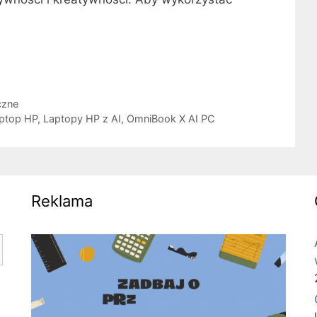
czne
ptop HP
,
Laptopy HP z AI
,
OmniBook X AI PC
Reklama