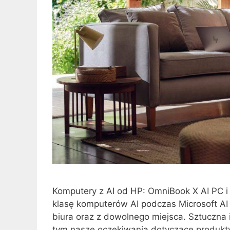
Komputery z AI od HP: OmniBook X AI PC i
klasę komputerów AI podczas Microsoft AI
biura oraz z dowolnego miejsca. Sztuczna 
tym nasze oczekiwania dotyczące produkty