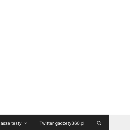
asze testy
Twitter gadzety360.pl