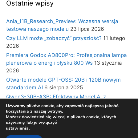
Ostatnie wpisy
Ania_11B_Research_Preview: Wczesna wersja
testowa naszego modelu
23 lipca 2026
Czy LLM może „zobaczyć” przyszłość?
11 lutego
2026
Premiera Godox AD800Pro: Profesjonalna lampa
plenerowa o energii błysku 800 Ws
13 stycznia
2026
Otwarte modele GPT-OSS: 20B i 120B nowym
standardem AI
6 sierpnia 2025
Qwen3-30B-A3B: Efektywny Model AI z
Architekturą Ekspertów i Długim Kontekstem
30
Używamy plików cookie, aby zapewnić najlepszą jakość
korzystania z naszej witryny.
lipca 2025
Możesz dowiedzieć się więcej o plikach cookie, których
używamy, lub je wyłączyć
ustawienia
.
© 2026 BLOG TECHNOLOGICZNY Gadzety360.pl
•