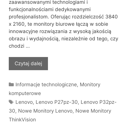
zaawansowanymi technologiami i
funkcjonalnościami dedykowanymi
profesjonalistom. Oferując rozdzielczość 3840
x 2160, te monitory biurowe łączą w sobie
innowacyjne rozwiązania z wysoką jakością
obrazu i wydajnością, niezależnie od tego, czy
chodzi …
Czytaj dalej
Kategorie
Informacje technologiczne
,
Monitory
komputerowe
Tagi
Lenovo
,
Lenovo P27pz-30
,
Lenovo P32pz-
30
,
Nowe Monitory Lenovo
,
Nowe Monitory
ThinkVision