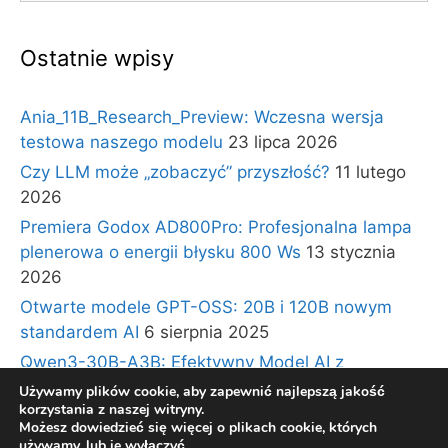
Ostatnie wpisy
Ania_11B_Research_Preview: Wczesna wersja
testowa naszego modelu
23 lipca 2026
Czy LLM może „zobaczyć” przyszłość?
11 lutego
2026
Premiera Godox AD800Pro: Profesjonalna lampa
plenerowa o energii błysku 800 Ws
13 stycznia
2026
Otwarte modele GPT-OSS: 20B i 120B nowym
standardem AI
6 sierpnia 2025
Qwen3-30B-A3B: Efektywny Model AI z
Architekturą Ekspertów i Długim Kontekstem
30
Używamy plików cookie, aby zapewnić najlepszą jakość
korzystania z naszej witryny.
lipca 2025
Możesz dowiedzieć się więcej o plikach cookie, których
używamy, lub je wyłączyć