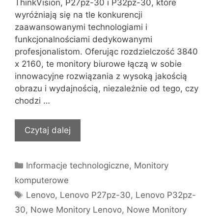
ThinkVision, P27pz-30 i P32pz-30, które
wyróżniają się na tle konkurencji
zaawansowanymi technologiami i
funkcjonalnościami dedykowanymi
profesjonalistom. Oferując rozdzielczość 3840
x 2160, te monitory biurowe łączą w sobie
innowacyjne rozwiązania z wysoką jakością
obrazu i wydajnością, niezależnie od tego, czy
chodzi …
Czytaj dalej
Kategorie
Informacje technologiczne
,
Monitory
komputerowe
Tagi
Lenovo
,
Lenovo P27pz-30
,
Lenovo P32pz-
30
,
Nowe Monitory Lenovo
,
Nowe Monitory