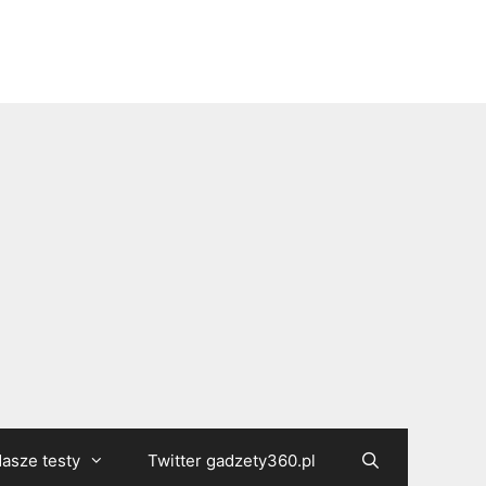
asze testy
Twitter gadzety360.pl