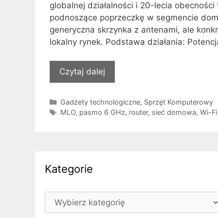
globalnej działalności i 20-lecia obecnoś
podnoszące poprzeczkę w segmencie domow
generyczna skrzynka z antenami, ale konkr
lokalny rynek. Podstawa działania: Potenc
Czytaj dalej
Kategorie
Gadżety technologiczne
,
Sprzęt Komputerowy
Tagi
MLO
,
pasmo 6 GHz
,
router
,
sieć domowa
,
Wi-Fi
Kategorie
Kategorie