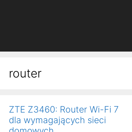
router
ZTE Z3460: Router Wi-Fi 7
dla wymagających sieci
domowych