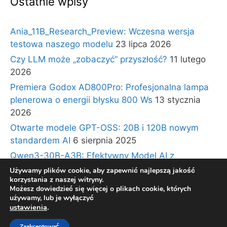
Ostatnie wpisy
Ania_11B_Research_Preview: Wczesna wersja
testowa naszego modelu
23 lipca 2026
Czy LLM może „zobaczyć” przyszłość?
11 lutego
2026
Premiera Godox AD800Pro: Profesjonalna lampa
plenerowa o energii błysku 800 Ws
13 stycznia
2026
Otwarte modele GPT-OSS: 20B i 120B nowym
standardem AI
6 sierpnia 2025
Qwen3-30B-A3B: Efektywny Model AI z
Architekturą Ekspertów i Długim Kontekstem
30
Używamy plików cookie, aby zapewnić najlepszą jakość
korzystania z naszej witryny.
lipca 2025
Możesz dowiedzieć się więcej o plikach cookie, których
używamy, lub je wyłączyć
ustawienia
.
© 2026 BLOG TECHNOLOGICZNY Gadzety360.pl
•
Zaakceptować