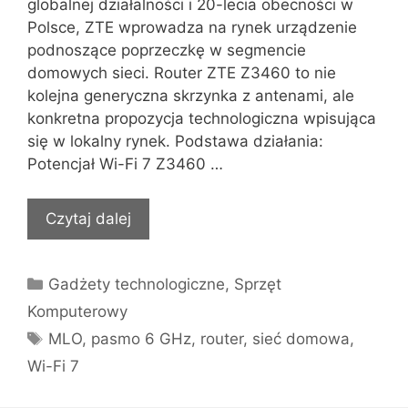
globalnej działalności i 20-lecia obecności w
Polsce, ZTE wprowadza na rynek urządzenie
podnoszące poprzeczkę w segmencie
domowych sieci. Router ZTE Z3460 to nie
kolejna generyczna skrzynka z antenami, ale
konkretna propozycja technologiczna wpisująca
się w lokalny rynek. Podstawa działania:
Potencjał Wi-Fi 7 Z3460 …
Czytaj dalej
Kategorie
Gadżety technologiczne
,
Sprzęt
Komputerowy
Tagi
MLO
,
pasmo 6 GHz
,
router
,
sieć domowa
,
Wi-Fi 7