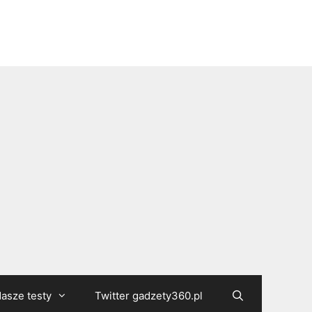
asze testy
Twitter gadzety360.pl