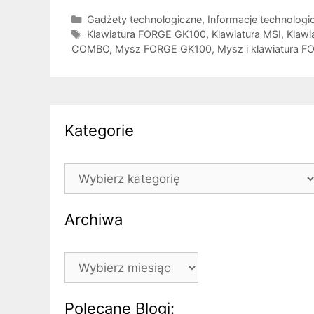
Kategorie
Gadżety technologiczne
,
Informacje technologi
Tagi
Klawiatura FORGE GK100
,
Klawiatura MSI
,
Klawi
COMBO
,
Mysz FORGE GK100
,
Mysz i klawiatura 
Kategorie
Kategorie
Archiwa
Archiwa
Polecane Blogi: