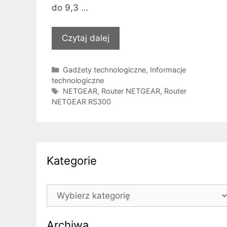
do 9,3 …
Czytaj dalej
Kategorie
Gadżety technologiczne
,
Informacje
technologiczne
Tagi
NETGEAR
,
Router NETGEAR
,
Router
NETGEAR RS300
Kategorie
Kategorie
Archiwa