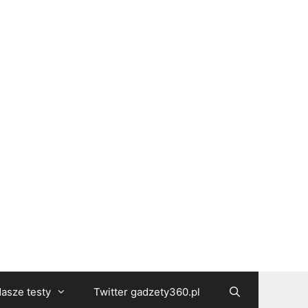
asze testy
Twitter gadzety360.pl