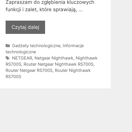
Zapraszam do zgłębienia kluczowych
funkcji i zalet, które sprawiają, …
Czytaj dalej
Kategorie
Gadżety technologiczne
,
Informacje
technologiczne
Tagi
NETGEAR
,
Netgear Nighthawk
,
Nighthawk
RS700S
,
Router Netgear Nighthawk RS700S
,
Router Netgear RS700S
,
Router Nighthawk
RS700S