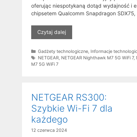
oferując niespotykaną dotąd wydajność i 
chipsetem Qualcomm Snapdragon SDX75,
Czytaj dalej
Kategorie
Gadżety technologiczne
,
Informacje technologi
Tagi
NETGEAR
,
NETGEAR Nighthawk M7 5G WiFi 7
,
M7 5G WiFi 7
NETGEAR RS300:
Szybkie Wi-Fi 7 dla
każdego
12 czerwca 2024