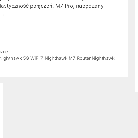
elastyczność połączeń. M7 Pro, napędzany
 …
czne
Nighthawk 5G WiFi 7
,
Nighthawk M7
,
Router Nighthawk