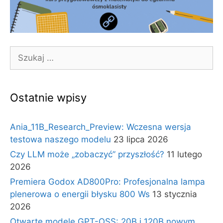
Szukaj:
Ostatnie wpisy
Ania_11B_Research_Preview: Wczesna wersja
testowa naszego modelu
23 lipca 2026
Czy LLM może „zobaczyć” przyszłość?
11 lutego
2026
Premiera Godox AD800Pro: Profesjonalna lampa
plenerowa o energii błysku 800 Ws
13 stycznia
2026
Otwarte modele GPT-OSS: 20B i 120B nowym