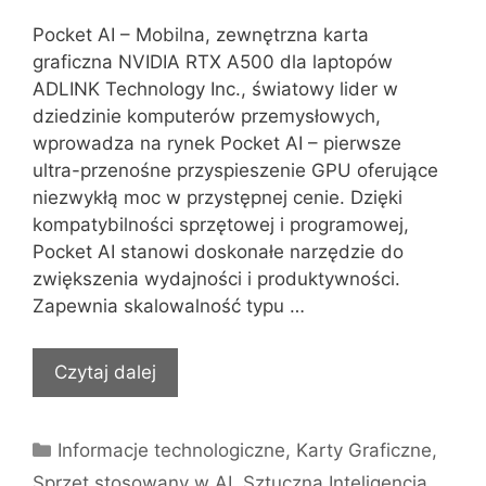
Pocket AI – Mobilna, zewnętrzna karta
graficzna NVIDIA RTX A500 dla laptopów
ADLINK Technology Inc., światowy lider w
dziedzinie komputerów przemysłowych,
wprowadza na rynek Pocket AI – pierwsze
ultra-przenośne przyspieszenie GPU oferujące
niezwykłą moc w przystępnej cenie. Dzięki
kompatybilności sprzętowej i programowej,
Pocket AI stanowi doskonałe narzędzie do
zwiększenia wydajności i produktywności.
Zapewnia skalowalność typu …
Czytaj dalej
Kategorie
Informacje technologiczne
,
Karty Graficzne
,
Sprzęt stosowany w AI
,
Sztuczna Inteligencja