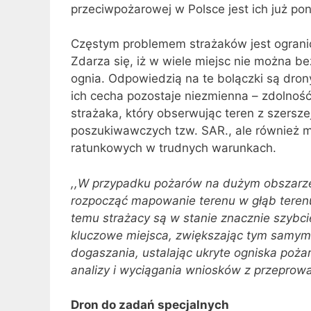
przeciwpożarowej w Polsce jest ich już pon
Częstym problemem strażaków jest ograni
Zdarza się, iż w wiele miejsc nie można 
ognia. Odpowiedzią na te bolączki są drony
ich cecha pozostaje niezmienna – zdolnoś
strażaka, który obserwując teren z szersze
poszukiwawczych tzw. SAR., ale również m
ratunkowych w trudnych warunkach.
,,W przypadku pożarów na dużym obszarze
rozpocząć mapowanie terenu w głąb terenu 
temu strażacy są w stanie znacznie szybci
kluczowe miejsca, zwiększając tym samym 
dogaszania, ustalając ukryte ogniska poż
analizy i wyciągania wniosków z przeprow
Dron do zadań specjalnych