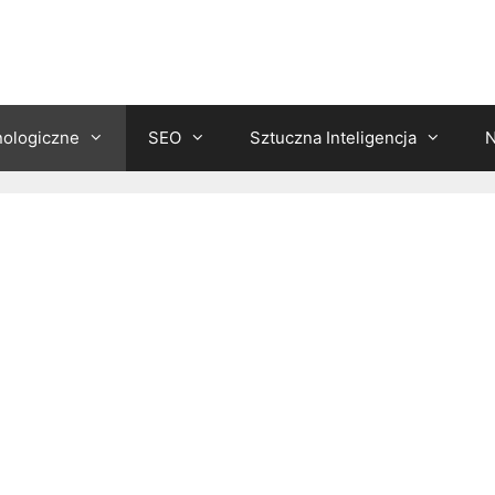
nologiczne
SEO
Sztuczna Inteligencja
N