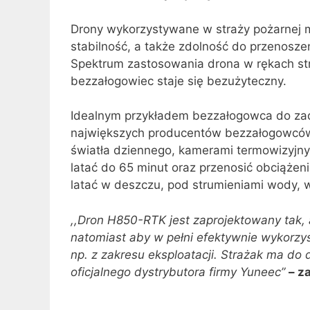
Drony wykorzystywane w straży pożarnej 
stabilność, a także zdolność do przenosz
Spektrum zastosowania drona w rękach str
bezzałogowiec staje się bezużyteczny.
Idealnym przykładem bezzałogowca do zada
największych producentów bezzałogowców 
światła dziennego, kamerami termowizyjny
latać do 65 minut oraz przenosić obciąże
latać w deszczu, pod strumieniami wody, w
,,Dron H850-RTK jest zaprojektowany tak, a
natomiast aby w pełni efektywnie wykorzyst
np. z zakresu eksploatacji. Strażak ma do
oficjalnego dystrybutora firmy Yuneec”
– z