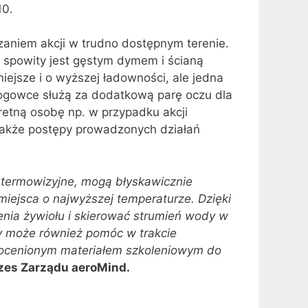
10.
aniem akcji w trudno dostępnym terenie.
 spowity jest gęstym dymem i ścianą
niejsze i o wyższej ładowności, ale jedna
łogowce służą za dodatkową parę oczu dla
kretną osobę np. w przypadku akcji
 także postępy prowadzonych działań
termowizyjne, mogą błyskawicznie
iejsca o najwyższej temperaturze. Dzięki
enia żywiołu i skierować strumień wody w
ry może również pomóc w trakcie
ieocenionym materiałem szkoleniowym do
ezes Zarządu aeroMind.