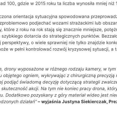
ad 100, gdzie w 2015 roku ta liczba wynosiła mniej niż 
czona orientacja sytuacyjna spowodowana przeprowadz
bezproblemowo podjechać wozami strażackimi lub obszar
, które z roku na rok stają się znacznie mniejsze, potęż
ć szybkiego dotarcia do strategicznych punktów. Bezza
j perspektywy, o wiele sprawniej nie tylko znajdzie kon
oże w pełni kontrolować rozwój kryzysowej sytuacji, a
, drony wyposażone w różnego rodzaju kamery, w tym 
objętego ogniem, wykrywając z chirurgiczną precyzją m
ej podjąć świadomą decyzję dotyczącą strategii zwalcz
skuteczność akcji. Na tym nie koniec pracy drona, któ
aru. Dodatkowo pozyskany z góry materiał wideo jest n
adzonych działań”
– wyjaśnia Justyna Siekierczak, Pr