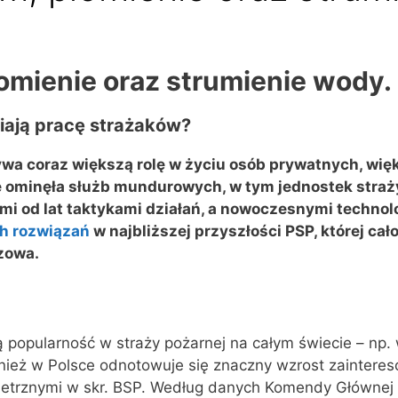
łomienie oraz strumienie wody.
iają pracę strażaków?
ywa coraz większą rolę w życiu osób prywatnych, wię
e ominęła służb mundurowych, w tym jednostek straży
 od lat taktykami działań, a nowoczesnymi technolog
h rozwiązań
w najbliższej przyszłości PSP, której ca
czowa.
ą popularność w straży pożarnej na całym świecie – np.
również w Polsce odnotowuje się znaczny wzrost zainter
etrznymi w skr. BSP. Według danych Komendy Głównej P