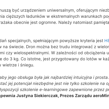
muszą być urządzeniem uniwersalnym, oferującym niez
enia cięższych ładunków w ekstremalnych warunkach po
ażaka obecnie jest ogromne. Należy natomiast pamięta
ń specjalnych, spełniającym powyższe kryteria jest
H
na świecie. Dron można bez trudu integrować z wielo
mi czy wielospektralnymi. W zależności od obciążenia u
nie do 3 kg. Co istotne, jest przygotowany do lotów w
 wietrze i śniegu.
by jego obsługa była jak najbardziej intuicyjna i prost
ać jej potencjał niezbędne jest nie tylko szkolenie na
 dyspozycji szkolenie e-learningowe zapewnione przez p
apewnia Justyna Siekierczak, Prezes Zarządu aeroMi