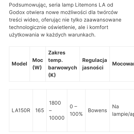
Podsumowując, seria lamp Litemons LA od
Godox otwiera nowe możliwości dla twórców
treści wideo, oferując nie tylko zaawansowane
technologicznie oświetlenie, ale i komfort
użytkowania w każdych warunkach.
Zakres
Moc
temp.
Regulacja
Model
Mocowa
(W)
barwowych
jasności
(K)
1800
0 –
Na
LA150R
165
–
Bowens
100%
lampie/ap
10000