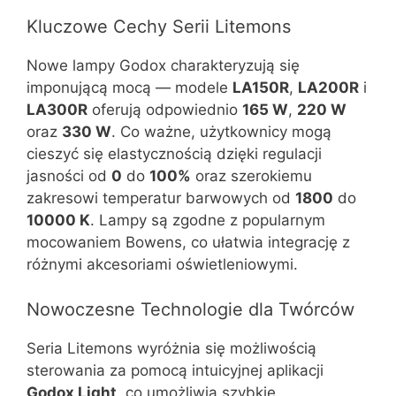
Kluczowe Cechy Serii Litemons
Nowe lampy Godox charakteryzują się
imponującą mocą — modele
LA150R
,
LA200R
i
LA300R
oferują odpowiednio
165 W
,
220 W
oraz
330 W
. Co ważne, użytkownicy mogą
cieszyć się elastycznością dzięki regulacji
jasności od
0
do
100%
oraz szerokiemu
zakresowi temperatur barwowych od
1800
do
10000 K
. Lampy są zgodne z popularnym
mocowaniem Bowens, co ułatwia integrację z
różnymi akcesoriami oświetleniowymi.
Nowoczesne Technologie dla Twórców
Seria Litemons wyróżnia się możliwością
sterowania za pomocą intuicyjnej aplikacji
Godox Light
, co umożliwia szybkie