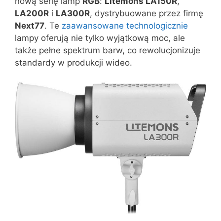
nową serię lamp
RGB
:
Litemons LA150R
,
LA200R
i
LA300R
, dystrybuowane przez firmę
Next77
. Te
zaawansowane technologicznie
lampy oferują nie tylko wyjątkową moc, ale
także pełne spektrum barw, co rewolucjonizuje
standardy w produkcji wideo.