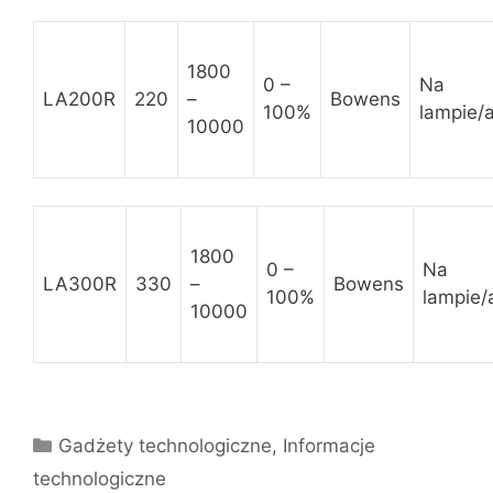
1800
0 –
Na
LA200R
220
–
Bowens
100%
lampie/a
10000
1800
0 –
Na
LA300R
330
–
Bowens
100%
lampie/
10000
Kategorie
Gadżety technologiczne
,
Informacje
technologiczne