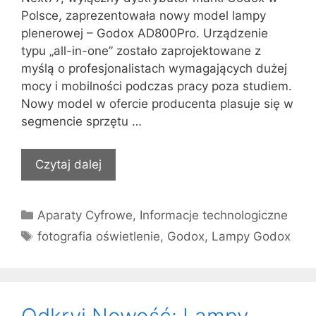
Polsce, zaprezentowała nowy model lampy
plenerowej – Godox AD800Pro. Urządzenie
typu „all-in-one” zostało zaprojektowane z
myślą o profesjonalistach wymagających dużej
mocy i mobilności podczas pracy poza studiem.
Nowy model w ofercie producenta plasuje się w
segmencie sprzętu …
Czytaj dalej
Kategorie
Aparaty Cyfrowe
,
Informacje technologiczne
Tagi
fotografia oświetlenie
,
Godox
,
Lampy Godox
Odkryj Nowość: Lampy