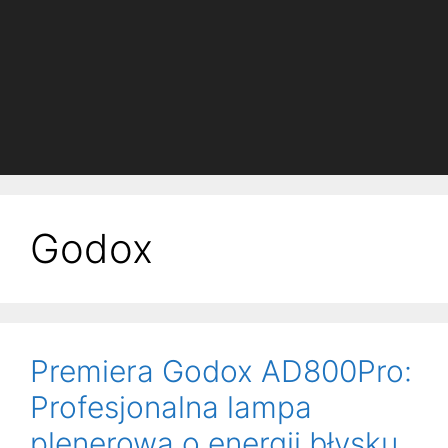
Godox
Premiera Godox AD800Pro:
Profesjonalna lampa
plenerowa o energii błysku