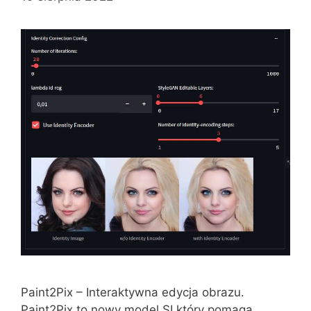
Paint2Pix – Interaktywna edycja obrazu.
Paint2Pix to nowy model SI który pomaga