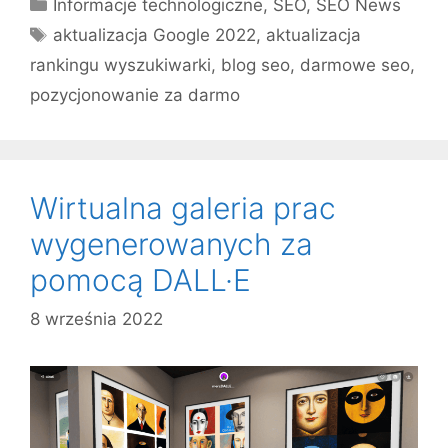
Kategorie
Informacje technologiczne
,
SEO
,
SEO News
Tagi
aktualizacja Google 2022
,
aktualizacja
rankingu wyszukiwarki
,
blog seo
,
darmowe seo
,
pozycjonowanie za darmo
Wirtualna galeria prac
wygenerowanych za
pomocą DALL·E
8 września 2022