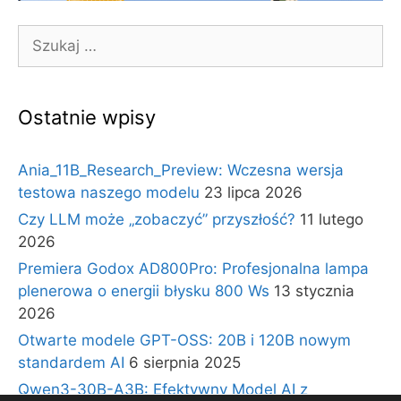
Szukaj:
Ostatnie wpisy
Ania_11B_Research_Preview: Wczesna wersja
testowa naszego modelu
23 lipca 2026
Czy LLM może „zobaczyć” przyszłość?
11 lutego
2026
Premiera Godox AD800Pro: Profesjonalna lampa
plenerowa o energii błysku 800 Ws
13 stycznia
2026
Otwarte modele GPT-OSS: 20B i 120B nowym
standardem AI
6 sierpnia 2025
Qwen3-30B-A3B: Efektywny Model AI z