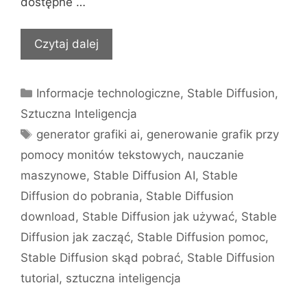
dostępne …
Czytaj dalej
Kategorie
Informacje technologiczne
,
Stable Diffusion
,
Sztuczna Inteligencja
Tagi
generator grafiki ai
,
generowanie grafik przy
pomocy monitów tekstowych
,
nauczanie
maszynowe
,
Stable Diffusion AI
,
Stable
Diffusion do pobrania
,
Stable Diffusion
download
,
Stable Diffusion jak używać
,
Stable
Diffusion jak zacząć
,
Stable Diffusion pomoc
,
Stable Diffusion skąd pobrać
,
Stable Diffusion
tutorial
,
sztuczna inteligencja