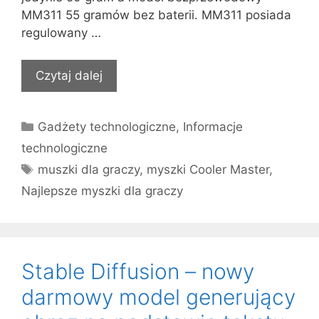
MM311 55 gramów bez baterii. MM311 posiada
regulowany …
Czytaj dalej
Kategorie
Gadżety technologiczne
,
Informacje
technologiczne
Tagi
muszki dla graczy
,
myszki Cooler Master
,
Najlepsze myszki dla graczy
Stable Diffusion – nowy
darmowy model generujący