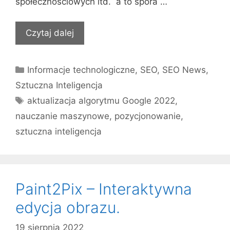
społecznościowych itd. a to spora …
Czytaj dalej
Kategorie
Informacje technologiczne
,
SEO
,
SEO News
,
Sztuczna Inteligencja
Tagi
aktualizacja algorytmu Google 2022
,
nauczanie maszynowe
,
pozycjonowanie
,
sztuczna inteligencja
Paint2Pix – Interaktywna
edycja obrazu.
19 sierpnia 2022