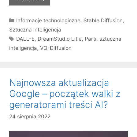
Kategorie
Informacje technologiczne
,
Stable Diffusion
,
Sztuczna Inteligencja
Tagi
DALL-E
,
DreamStudio Litle
,
Parti
,
sztuczna
inteligencja
,
VQ-Diffusion
Najnowsza aktualizacja
Google – początek walki z
generatorami treści AI?
24 sierpnia 2022