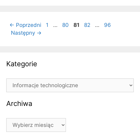
Strona
Strona
Strona
Strona
Strona
←
Poprzedni
1
…
80
81
82
…
96
Następny
→
Kategorie
Kategorie
Archiwa
Archiwa