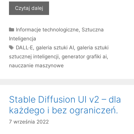
Czytaj dalej
Kategorie
Informacje technologiczne
,
Sztuczna
Inteligencja
Tagi
DALL·E
,
galeria sztuki AI
,
galeria sztuki
sztucznej inteligencji
,
generator grafiki ai
,
nauczanie maszynowe
Stable Diffusion UI v2 – dla
każdego i bez ograniczeń.
7 września 2022