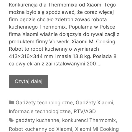
Konkurencja dla Thermomixa od Xiaomi Tego
można było się spodziewać, że coraz więcej
firm będzie chciało zdetronizować robota
kuchennego Thermomix. Popularna w Polsce
firma Xiaomi właśnie dołączyła do rywalizacji z
produktem firmy Vorwerk. Xiaomi Mi Cooking
Robot to robot kuchenny o wymiarach
413x316x344 mm i masie 13,8 kg. Posiada 8
calowy ekran z zainstalowanymi 200 …
Czytaj dalej
Kategorie
Gadżety technologiczne
,
Gadżety Xiaomi
,
Informacje technologiczne
,
RTV/AGD
Tagi
gadżety kuchenne
,
konkurenci Thermomix
,
Robot kuchenny od Xiaomi
,
Xiaomi Mi Cooking