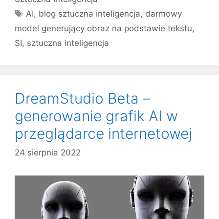
Tagi
AI
,
blog sztuczna inteligencja
,
darmowy
model generujący obraz na podstawie tekstu
,
SI
,
sztuczna inteligencja
DreamStudio Beta –
generowanie grafik AI w
przeglądarce internetowej
24 sierpnia 2022