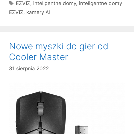
Tagi
EZVIZ
,
inteligentne domy
,
inteligentne domy
EZVIZ
,
kamery AI
Nowe myszki do gier od
Cooler Master
31 sierpnia 2022