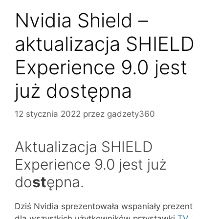
Nvidia Shield –
aktualizacja SHIELD
Experience 9.0 jest
już dostępna
12 stycznia 2022
przez
gadzety360
Aktualizacja SHIELD
Experience 9.0 jest już
do
st
ępna.
Dziś Nvidia sprezentowała wspaniały prezent
dla wszystkich użytkowników przystawki
TV