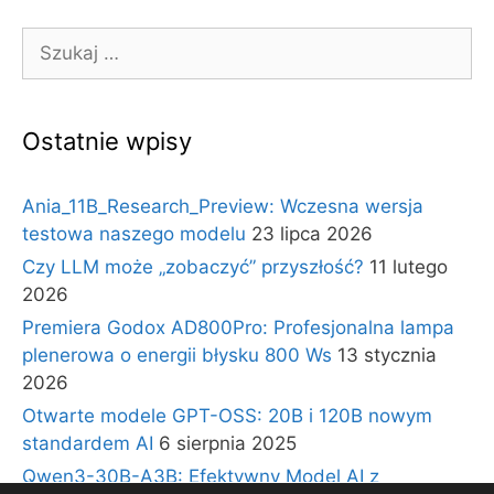
Szukaj:
Ostatnie wpisy
Ania_11B_Research_Preview: Wczesna wersja
testowa naszego modelu
23 lipca 2026
Czy LLM może „zobaczyć” przyszłość?
11 lutego
2026
Premiera Godox AD800Pro: Profesjonalna lampa
plenerowa o energii błysku 800 Ws
13 stycznia
2026
Otwarte modele GPT-OSS: 20B i 120B nowym
standardem AI
6 sierpnia 2025
Qwen3-30B-A3B: Efektywny Model AI z