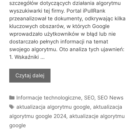
szczegółów dotyczących działania algorytmu
wyszukiwarki tej firmy. Portal iPullRank
przeanalizował te dokumenty, odkrywając kilka
kluczowych obszarów, w których Google
wprowadzało użytkowników w błąd lub nie
dostarczało pełnych informacji na temat
swojego algorytmu. Oto analiza tych ujawnień:
1. Wskaźniki …
Czytaj dalej
Kategorie
Informacje technologiczne
,
SEO
,
SEO News
Tagi
aktualizacja algorytmu google
,
aktualizacja
algorytmu google 2024
,
aktualizacje algorytmu
google