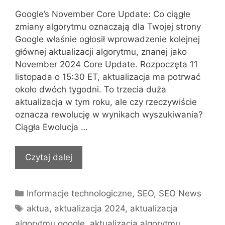
Google’s November Core Update: Co ciągłe
zmiany algorytmu oznaczają dla Twojej strony
Google właśnie ogłosił wprowadzenie kolejnej
głównej aktualizacji algorytmu, znanej jako
November 2024 Core Update. Rozpoczęta 11
listopada o 15:30 ET, aktualizacja ma potrwać
około dwóch tygodni. To trzecia duża
aktualizacja w tym roku, ale czy rzeczywiście
oznacza rewolucję w wynikach wyszukiwania?
Ciągła Ewolucja …
Czytaj dalej
Kategorie
Informacje technologiczne
,
SEO
,
SEO News
Tagi
aktua
,
aktualizacja 2024
,
aktualizacja
algorytmu google
,
aktualizacja algorytmu