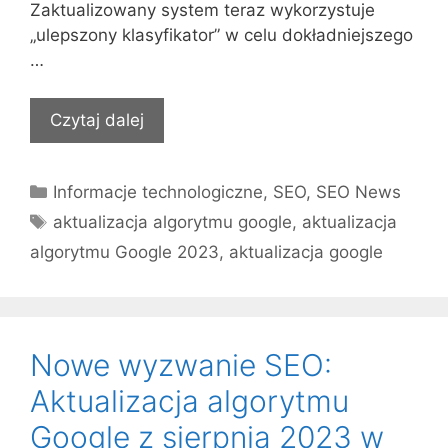
Zaktualizowany system teraz wykorzystuje
„ulepszony klasyfikator” w celu dokładniejszego
…
Czytaj dalej
Kategorie
Informacje technologiczne
,
SEO
,
SEO News
Tagi
aktualizacja algorytmu google
,
aktualizacja
algorytmu Google 2023
,
aktualizacja google
Nowe wyzwanie SEO:
Aktualizacja algorytmu
Google z sierpnia 2023 w