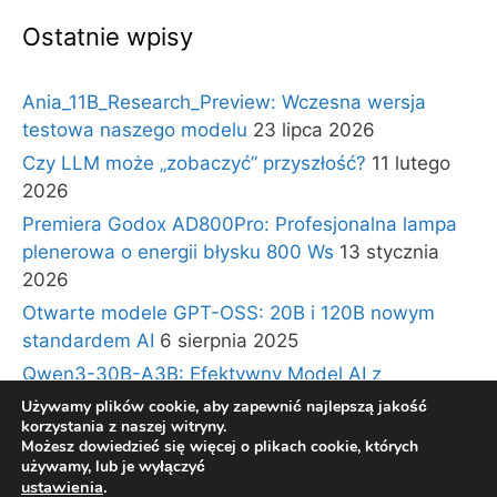
Ostatnie wpisy
Ania_11B_Research_Preview: Wczesna wersja
testowa naszego modelu
23 lipca 2026
Czy LLM może „zobaczyć” przyszłość?
11 lutego
2026
Premiera Godox AD800Pro: Profesjonalna lampa
plenerowa o energii błysku 800 Ws
13 stycznia
2026
Otwarte modele GPT-OSS: 20B i 120B nowym
standardem AI
6 sierpnia 2025
Qwen3-30B-A3B: Efektywny Model AI z
Architekturą Ekspertów i Długim Kontekstem
30
Używamy plików cookie, aby zapewnić najlepszą jakość
korzystania z naszej witryny.
lipca 2025
Możesz dowiedzieć się więcej o plikach cookie, których
używamy, lub je wyłączyć
ustawienia
.