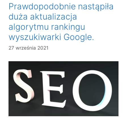
Prawdopodobnie nastąpiła
duża aktualizacja
algorytmu rankingu
wyszukiwarki Google.
27 września 2021