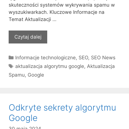
skuteczności systemów wykrywania spamu w
wyszukiwarkach. Kluczowe Informacje na
Temat Aktualizacji …
Czytaj dalej
Kategorie
Informacje technologiczne
,
SEO
,
SEO News
Tagi
aktualizacja algorytmu google
,
Aktualizacja
Spamu
,
Google
Odkryte sekrety algorytmu
Google
30 maja 2024